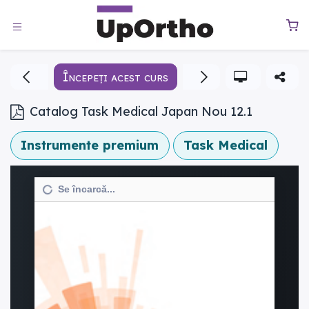
Sari la conținut
0
Începeți acest curs
Catalog Task Medical Japan Nou 12.1
Instrumente premium
Task Medical