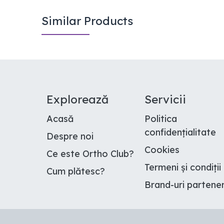
Similar Products
E​xplorează
Servicii
Acasă
Politica
confidențialitate
Despre noi
Cookies
Ce este Ortho Club
?
Termeni și condiții
Cum plătesc
?
Brand-uri partene