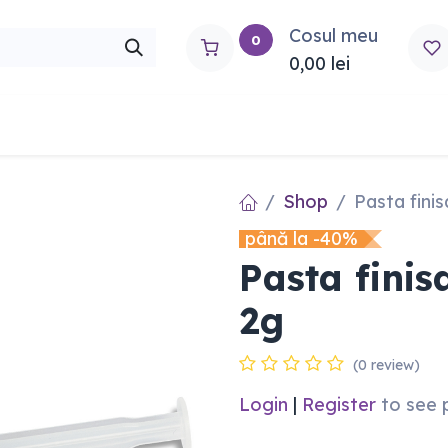
Cosul meu
0
0,00
lei
rtho
Contactați-ne
Shop
Pasta fini
până la -40%
Pasta finis
2g
(0 review)
Login
|
Register
to see 