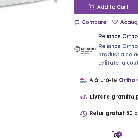
Add to Cart
Compare
Adaugă
Reliance Orth
Reliance Ortho
producția de ad
calitate la cos
Alătură-te
Ortho 
Livrare gratuită
p
Retur
gratuit
30 d