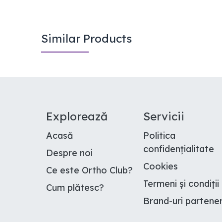
Similar Products
E​xplorează
Servicii
Acasă
Politica
confidențialitate
Despre noi
Cookies
Ce este Ortho Club
?
Termeni și condiții
Cum plătesc
?
Brand-uri partene