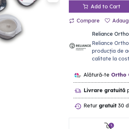
Add to Cart
Compare
Adaugă
Reliance Orth
Reliance Ortho
producția de ad
calitate la cos
Alătură-te
Ortho 
Livrare gratuită
p
Retur
gratuit
30 d