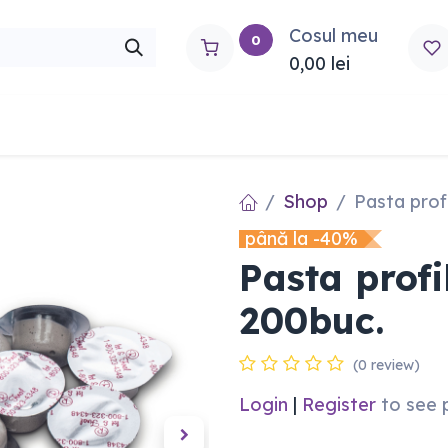
Cosul meu
0
0,00
lei
rtho
Contactați-ne
Shop
Pasta profi
până la -40%
Pasta profi
200buc.
(0 review)
Login
|
Register
to see 