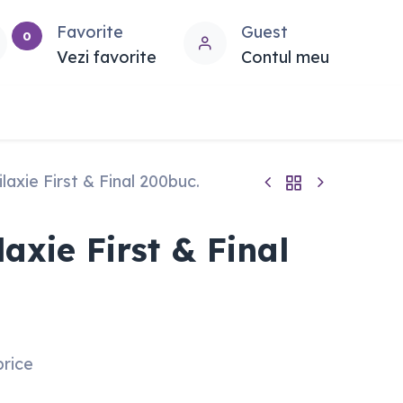
Favorite
Guest
0
Vezi favorite
Contul meu
laxie First & Final 200buc.
laxie First & Final
price