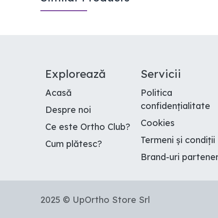
E​xplorează
Servicii
Acasă
Politica
confidențialitate
Despre noi
Cookies
Ce este Ortho Club
?
Termeni și condiții
Cum plătesc
?
Brand-uri partene
2025 © UpOrtho Store Srl