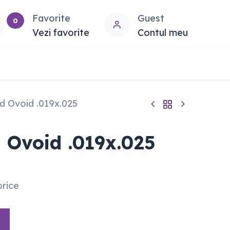
Favorite
Guest
0
Vezi favorite
Contul meu
d Ovoid .019x.025
 Ovoid .019x.025
price