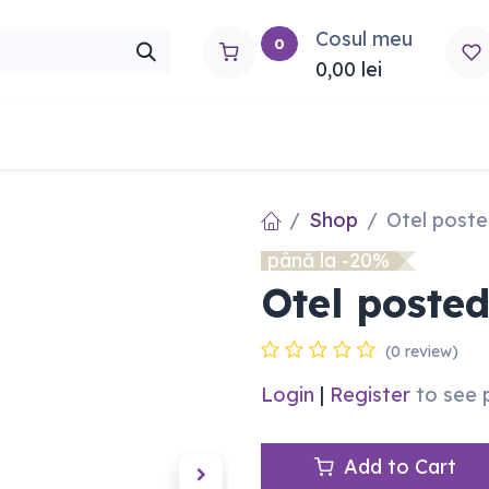
Cosul meu
0
0,00
lei
rtho
Contactați-ne
Shop
Otel poste
până la -20%
Otel posted
(0 review)
Login
|
Register
to see 
Add to Cart