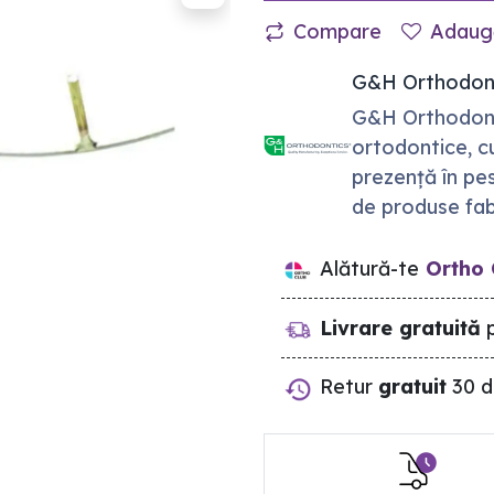
Compare
Adaugă
G&H Orthodon
G&H Orthodonti
ortodontice, c
prezență în pe
de produse fab
Alătură-te
Ortho 
Livrare gratuită
p
Retur
gratuit
30 d