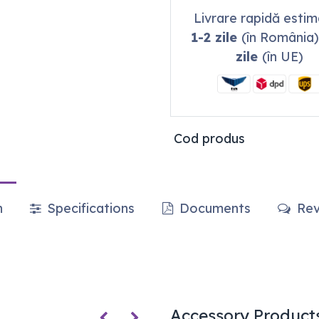
Livrare rapidă esti
1-2 zile
(în România)
zile
(în UE)
Cod produs
n
Specifications
Documents
Rev
Accessory Product