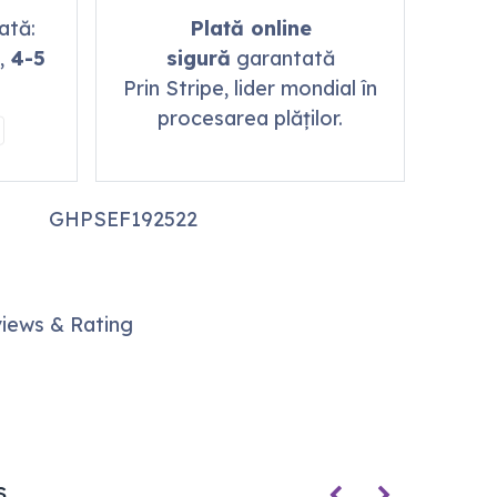
mată:
Plată online
,
4-5
sigură
garantată
Prin Stripe, lider mondial în
procesarea plăților.
GHPSEF192522
iews & Rating
s