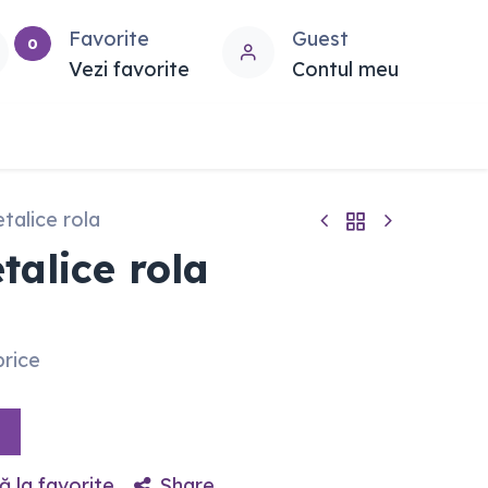
Favorite
Guest
0
Vezi favorite
Contul meu
talice rola
talice rola
price
 la favorite
Share