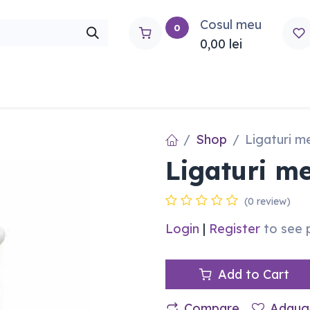
Cosul meu
0
0,00
lei
rtho
Contactați-ne
Shop
Ligaturi me
Ligaturi me
(0 review)
Login
|
Register
to see 
Add to Cart
Compare
Adaugă