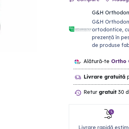
G&H Orthodon
G&H Orthodonti
ortodontice, c
prezență în pe
de produse fab
Alătură-te
Ortho 
Livrare gratuită
p
Retur
gratuit
30 d
Livrare rapidă esti