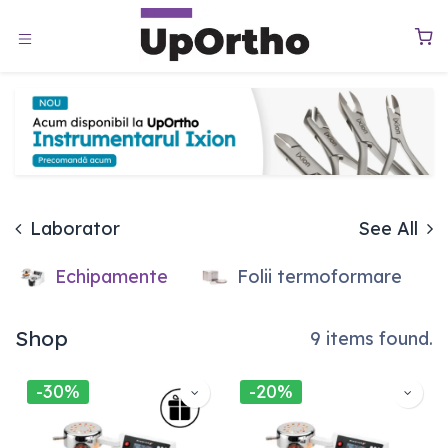
Sari la conținut
0
Laborator
See All
Echipamente
Folii termoformare
Shop
9 items found.
-30%
-20%