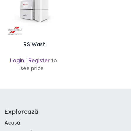
RS Wash
Login
|
Register
to
see price
E​xplorează
Acasă