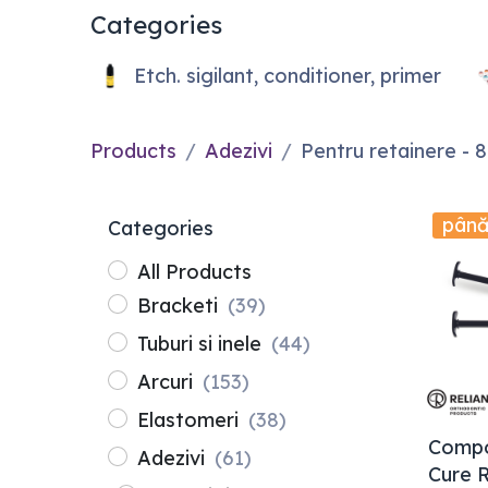
Categories
Etch. sigilant, conditioner, primer
Products
Adezivi
Pentru retainere
- 8
până
Categories
All Products
Bracketi
(39)
Tuburi si inele
(44)
Arcuri
(153)
Elastomeri
(38)
Compo
Adezivi
(61)
Cure R