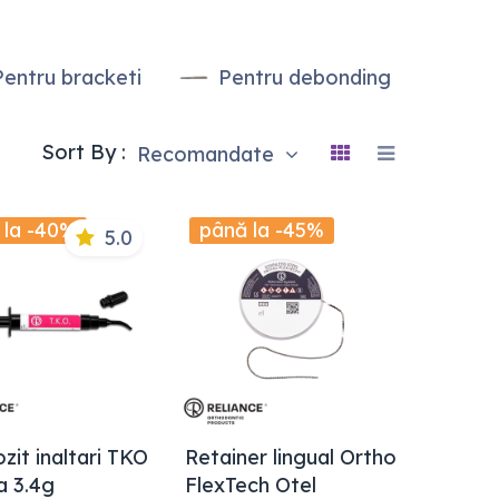
Pentru bracketi
Pentru debonding
Acc
Sort By :
Recomandate
 la -40%
până la -45%
5.0
it inaltari TKO
Retainer lingual Ortho
a 3.4g
FlexTech Otel