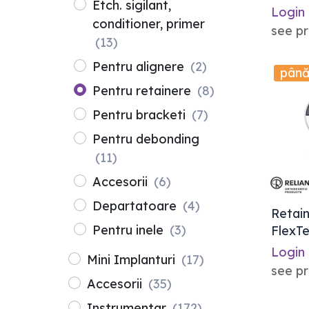
Etch. sigilant,
5g
Login
conditioner, primer
see pr
(13)
Pentru alignere
(2)
până
Pentru retainere
(8)
Pentru bracketi
(7)
Pentru debonding
(11)
Accesorii
(6)
Departatoare
(4)
Retain
Pentru inele
(3)
FlexTe
Login
Mini Implanturi
(17)
see pr
Accesorii
(35)
Instrumentar
(172)