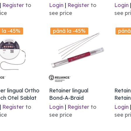
|
Register
to
Login
|
Register
to
Login
ice
see price
see pr
 la -45%
până la -45%
până
er lingual Ortho
Retainer lingual
Retain
ch Otel Sablat
Bond-A-Braid
Retai
|
Register
to
Login
|
Register
to
Login
ice
see price
see pr