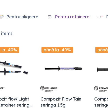
Pentru alignere
Pentru retainere
 items
 la -40%
până la -40%
până
zit flow Light
Compozit Flow Tain
Compoz
etainer seringa
seringa 1.5g
sering