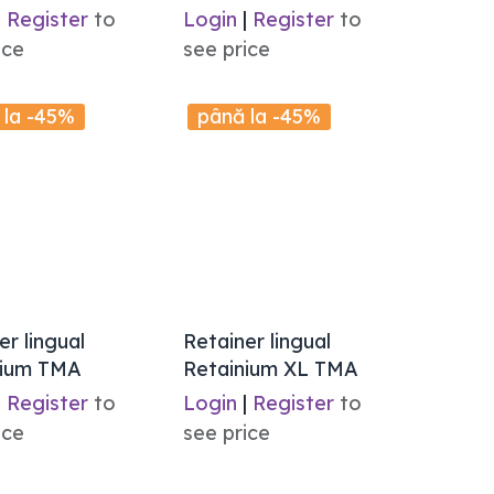
|
Register
to
Login
|
Register
to
ice
see price
 la -45%
până la -45%
er lingual
Retainer lingual
nium TMA
Retainium XL TMA
|
Register
to
Login
|
Register
to
ice
see price