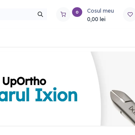
Cosul meu
0
0,00
lei
rtho
Contactați-ne