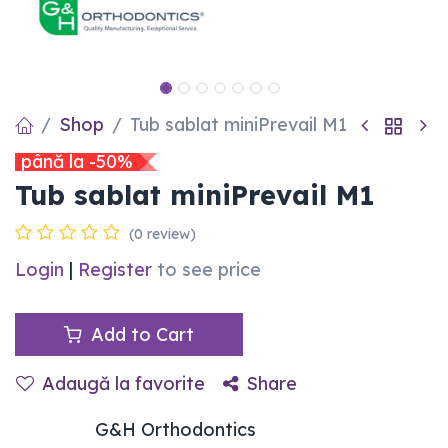
Shop
Tub sablat miniPrevail M1
până la -50%
Tub sablat miniPrevail M1
(0 review)
Login
|
Register
to see price
Add to Cart
Adaugă la favorite
Share
G&H Orthodontics