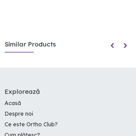
Similar Products
E​xplorează
Acasă
Despre noi
Ce este Ortho Club
?
Cum plătesc
?