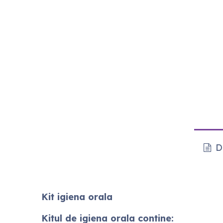
De
Kit igiena orala
Kitul de igiena orala contine: