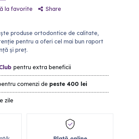
 la favorite
Share
te produse ortodontice de calitate,
enție pentru a oferi cel mai bun raport
ță și preț.
Club
pentru extra beneficii
entru comenzi de
peste 400 lei
e zile
mată:
Plată online