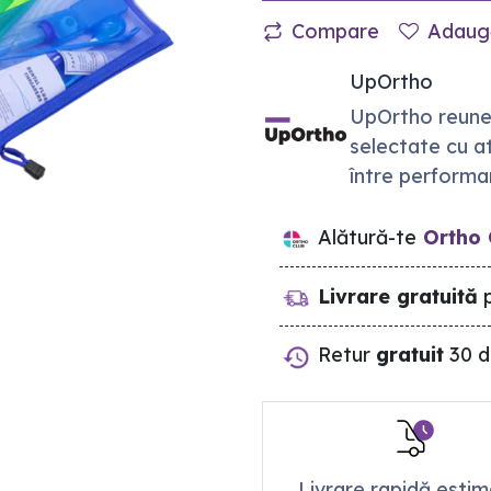
Compare
Adaugă
UpOrtho
UpOrtho reuneș
selectate cu at
între performan
Alătură-te
Ortho 
Livrare gratuită
p
Retur
gratuit
30 d
Livrare rapidă esti