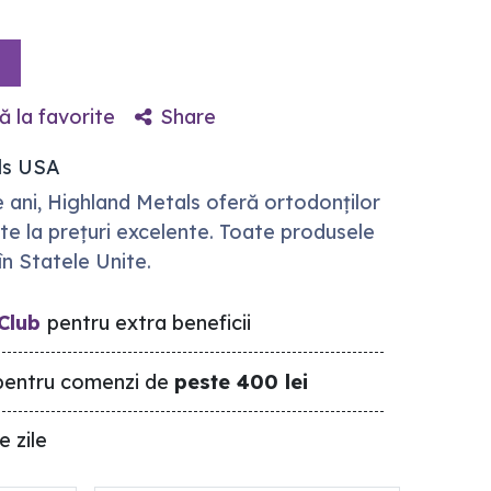
 la favorite
Share
ls USA
 ani, Highland Metals oferă ortodonților
ate la prețuri excelente. Toate produsele
în Statele Unite.
Club
pentru extra beneficii
entru comenzi de
peste 400 lei
e zile