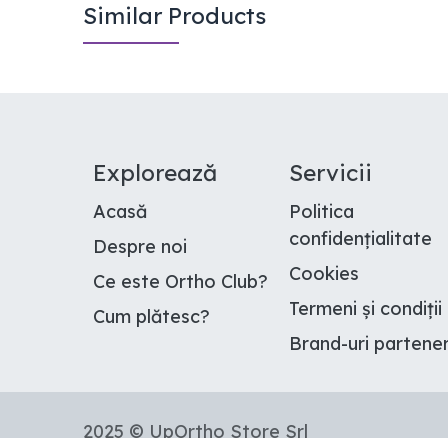
Similar Products
E​xplorează
Servicii
Acasă
Politica
confidențialitate
Despre noi
Cookies
Ce este Ortho Club
?
Termeni și condiții
Cum plătesc
?
Brand-uri partene
2025 © UpOrtho Store Srl