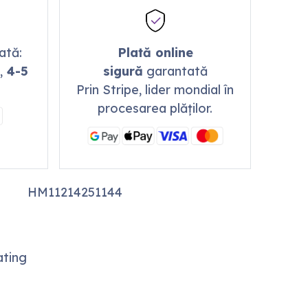
mată:
Plată online
,
4-5
sigură
garantată
Prin Stripe, lider mondial în
procesarea plăților.
HM11214251144
ting