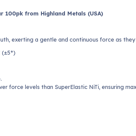
ar 100pk from Highland Metals (USA)
uth, exerting a gentle and continuous force as they r
 (±5°)
.
wer force levels than SuperElastic NiTi, ensuring max