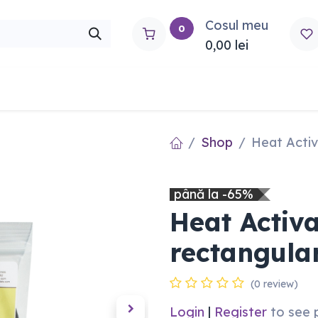
Cosul meu
0
0,00
lei
rtho
Contactați-ne
Shop
Heat Activ
până la -65%
Heat Activa
rectangula
(0 review)
Login
|
Register
to see 