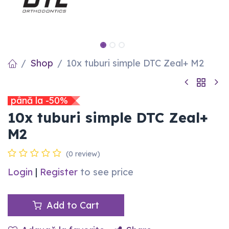
Shop
10x tuburi simple DTC Zeal+ M2
până la -50%
10x tuburi simple DTC Zeal+
M2
(0 review)
Login
|
Register
to see price
Add to Cart