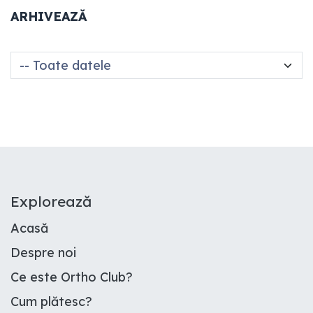
ARHIVEAZĂ
E​xplorează
Acasă
Despre noi
Ce este Ortho Club
?
Cum plătesc
?