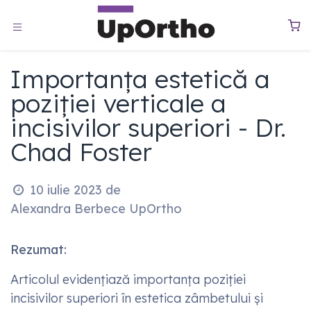
Sari la conținut
0
Importanța estetică a
poziției verticale a
incisivilor superiori - Dr.
Chad Foster
10 iulie 2023
de
Alexandra Berbece UpOrtho
Rezumat:
Articolul evidențiază importanța poziției
incisivilor superiori în estetica zâmbetului și