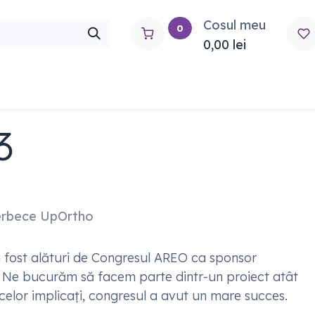
Cosul meu
0
0,00
lei
rtho
Contactați-ne
3
erbece UpOrtho
am fost alături de Congresul AREO ca sponsor
e. Ne bucurăm să facem parte dintr-un proiect atât
celor implicați, congresul a avut un mare succes.