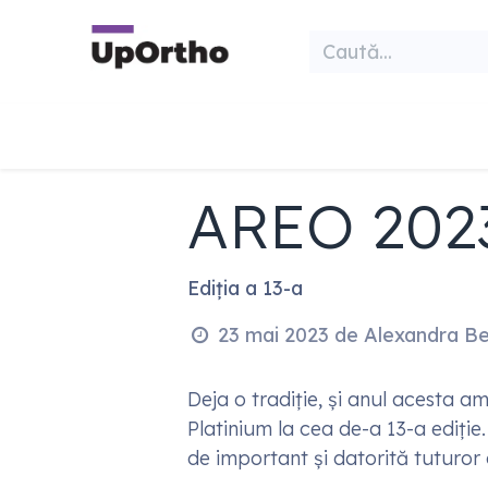
Sari la conținut
Acasă
Categorii
Ortho Club by UpO
AREO 202
Ediția a 13-a
23 mai 2023
de
Alexandra B
Deja o tradiție, și anul acesta 
Platinium la cea de-a 13-a ediți
de important și datorită tuturor 