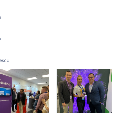
i
n
k
hescu