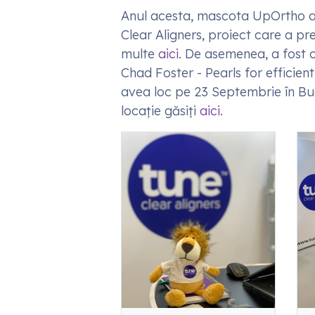
Anul acesta, mascota UpOrtho a 
Clear Aligners, proiect care a pr
multe
aici
. De asemenea, a fost 
Chad Foster - Pearls for efficien
avea loc pe 23 Septembrie în Bucu
locație găsiți
aici
.