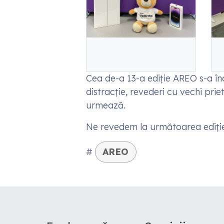
Cea de-a 13-a ediție AREO s-a înc
distracție, revederi cu vechi pri
urmează.
Ne revedem la următoarea ediți
#
AREO