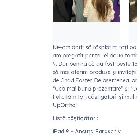
Ne-am dorit să răsplătim toți part
am pregătit pentru ei două tombo
9. Dar pentru că au fost peste 15
să mai oferim produse și invitați
de Chad Foster. De asemenea, am 
“Cea mai bună prezentare” și ”Ce
Felicităm toți câștigătorii și mu
UpOrtho!
Listă câștigători:
iPad 9 – Ancuța Paraschiv