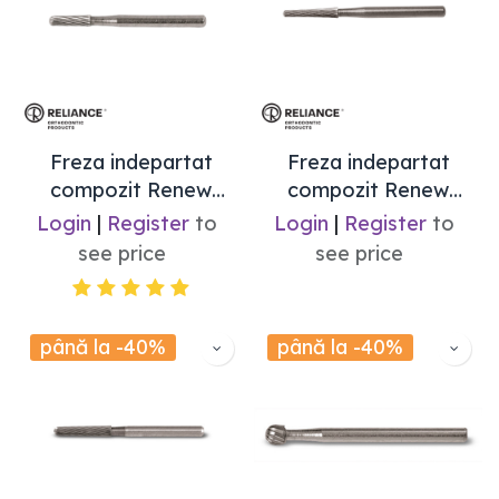
Freza indepartat
Freza indepartat
compozit Renew
compozit Renew
#118S
#218
Login
|
Register
to
Login
|
Register
to
see price
see price
până la -40%
până la -40%