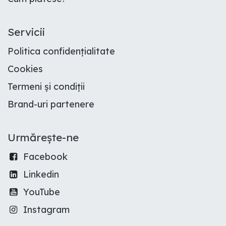
Servicii
Politica confidențialitate
Cookies
Termeni și condiții
Brand-uri partenere
Urmărește-ne
Facebook
Linkedin
YouTube
Instagram