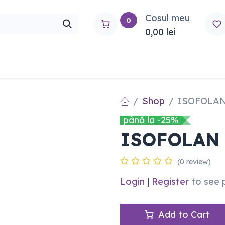
Cosul meu
0
0,00
lei
rtho
Contactați-ne
Shop
ISOFOLAN
până la -25%
ISOFOLAN 
(0 review)
Login
|
Register
to see 
Add to Cart