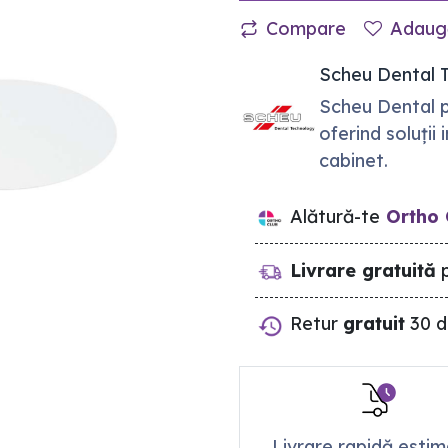
Compare
Adaugă
Scheu Dental 
Scheu Dental p
oferind soluții
cabinet.
Alătură-te
Ortho 
Livrare gratuită
p
Retur
gratuit
30 d
Livrare rapidă esti