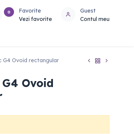
Favorite
Guest
0
Vezi favorite
Contul meu
ic G4 Ovoid rectangular
c G4 Ovoid
r