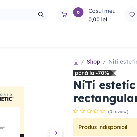
Cosul meu
0
0,00
lei
rtho
Contactați-ne
Shop
NiTi estet
până la -70%
NiTi esteti
rectangula
(0 review)
Produs indisponibil