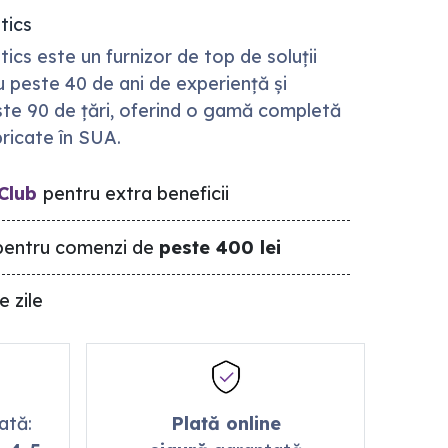
tics
cs este un furnizor de top de soluții
u peste 40 de ani de experiență și
ste 90 de țări, oferind o gamă completă
ricate în SUA.
Club
pentru extra beneficii
entru comenzi de
peste 400 lei
e zile
mată:
Plată online