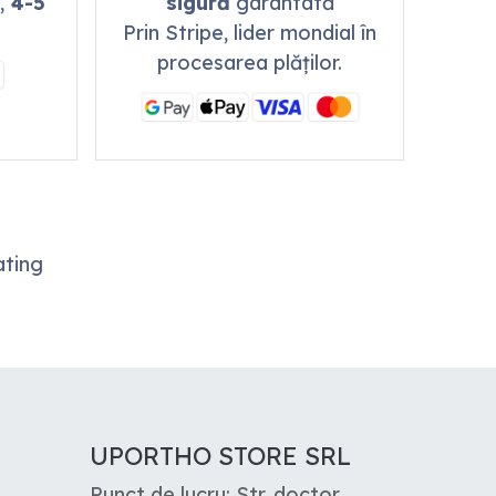
,
4-5
sigură
garantată
Prin Stripe, lider mondial în
procesarea plăților.
ting
UPORTHO STORE SRL
Punct de lucru: Str. doctor