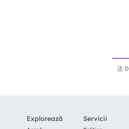
De
E​xplorează
Servicii