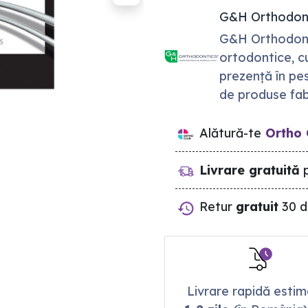
G&H Orthodon
G&H Orthodonti
ortodontice, c
prezență în pe
de produse fab
Alătură-te
Ortho 
Livrare gratuită
p
Retur
gratuit
30 d
Livrare rapidă esti