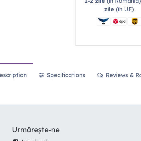
1-2 zile
(în România)
zile
(în UE)
scription
Specifications
Reviews & Ra
Urmărește-ne