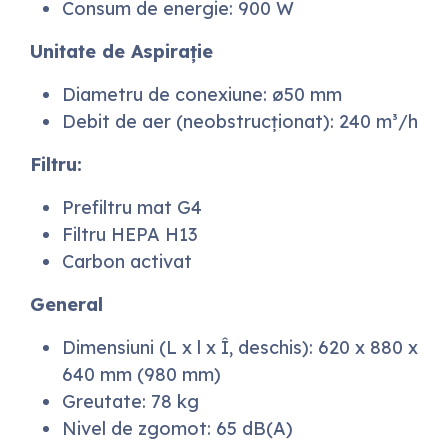
Consum de energie: 900 W
Unitate de Aspirație
Diametru de conexiune: ø50 mm
Debit de aer (neobstrucționat): 240 m³/h
Filtru:
Prefiltru mat G4
Filtru HEPA H13
Carbon activat
General
Dimensiuni (L x l x Î, deschis): 620 x 880 x
640 mm (980 mm)
Greutate: 78 kg
Nivel de zgomot: 65 dB(A)