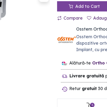
Add to Cart
Compare
Adaugă
Osstem Orthod
Osstem Orthod
dispozitive or
Implant, cu pre
Alătură-te
Ortho 
Livrare gratuită
p
Retur
gratuit
30 d