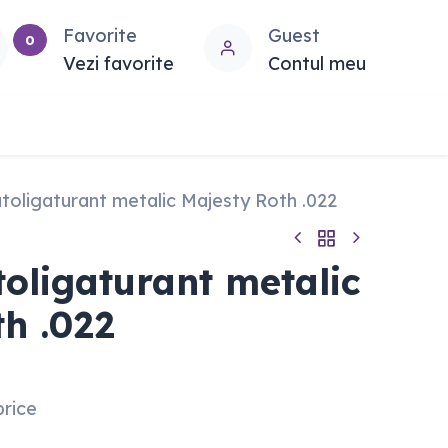
Favorite
Guest
0
Vezi favorite
Contul meu
toligaturant metalic Majesty Roth .022
oligaturant metalic
th .022
price