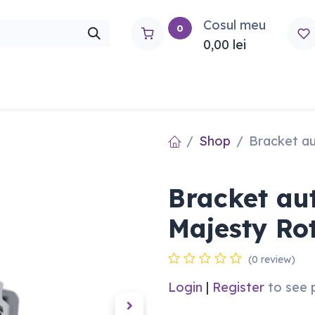
Cosul meu
0
0,00
lei
rtho
Contactați-ne
Shop
Bracket au
Bracket aut
Majesty Ro
(0 review)
Login
|
Register
to see 