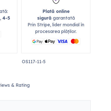
mată:
Plată online
,
4-5
sigură
garantată
Prin Stripe, lider mondial în
procesarea plăților.
OS117-11-5
iews & Rating