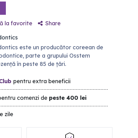
 la favorite
Share
ontics
ontics este un producător coreean de
todontice, parte a grupului Osstem
zență în peste 85 de țări.
Club
pentru extra beneficii
entru comenzi de
peste 400 lei
e zile